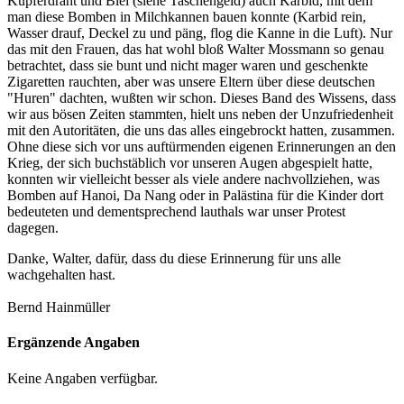
Kupferdraht und Blei (siehe Taschengeld) auch Karbid, mit dem
man diese Bomben in Milchkannen bauen konnte (Karbid rein,
Wasser drauf, Deckel zu und päng, flog die Kanne in die Luft). Nur
das mit den Frauen, das hat wohl bloß Walter Mossmann so genau
betrachtet, dass sie bunt und nicht mager waren und geschenkte
Zigaretten rauchten, aber was unsere Eltern über diese deutschen
"Huren" dachten, wußten wir schon. Dieses Band des Wissens, dass
wir aus bösen Zeiten stammten, hielt uns neben der Unzufriedenheit
mit den Autoritäten, die uns das alles eingebrockt hatten, zusammen.
Ohne diese sich vor uns auftürmenden eigenen Erinnerungen an den
Krieg, der sich buchstäblich vor unseren Augen abgespielt hatte,
konnten wir vielleicht besser als viele andere nachvollziehen, was
Bomben auf Hanoi, Da Nang oder in Palästina für die Kinder dort
bedeuteten und dementsprechend lauthals war unser Protest
dagegen.
Danke, Walter, dafür, dass du diese Erinnerung für uns alle
wachgehalten hast.
Bernd Hainmüller
Ergänzende Angaben
Keine Angaben verfügbar.