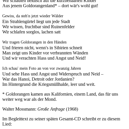
Wir schauten neidisch auf die kurzbehaarten Kinder
Aus jenem Goldorangenland* – dort wär's wohl gut!
Gewiss, da steh'n jetzt wieder Wälder
Ein Strahlengürtel liegt um jede Stadt
Wir wissen, fruchtbar sind Ruinenfelder
Wir schlafen sorglos, lachen satt
Wir tragen Goldorangen in den Händen
Und frieren nicht, wenn's in Sibirien schneit
Man zeigt uns Kinder vor verbrannten Wänden
Und wir verachten Hass und Angst und Neid!
Ich schau' mein Foto an von vor zwanzig Jahren
Und sehe Hass und Angst und Widerspruch und Neid –
War das Hanoi, Detroit oder Jordanien?
Im Hintergrund die Kriegsmüllhalde, leer und weit.
* Goldorangen kamen aus Kalifornien, einem Land, das für uns
weiter weg war als der Mond.
Walter Mossmann:
Große Anfrage
(1968)
Im Begleittext zu seiner späten Gesamt-CD schreibt er zu diesem
Lied: