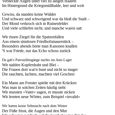
Versteckte Augen unter viel zu langen Haaren
Im Hintergrund die Kriegsmüllhalde, leer und weit
Gewiss, da standen keine Wälder
Und schwarz und schweigend war da bloß die Stadt –
Der Mond verkroch sich in Ruinenfelder
Und viele schliefen nicht, und manche waren satt
Wir rissen Ziegel für die Spatzenfallen
Aus einem sinnlosen Friedhofsmauerstück –
Besonders abends hörte man Kanonen knallen
'S war Friede, nur das Echo schoss zurück
Da gab's Patrouillengänge nachts ins Ami-Lager
Wir stahlen Kupferdraht und Blei –
Die Frauen dort war'n bunt und nicht so mager
Die rauchten, lachten, machten viel Geschrei
Ein Mann am Fenster spielte mit den Krücken
Was man in solchen Zeiten häufig sieht
Wir mussten »Vater« sagen, er musste nicken
Wir lernten neue Wörter, zum Beispiel »invalid«
Wir hatten keine Sehnsucht nach dem Winter
Der Füße frisst, die Augen und den Mut