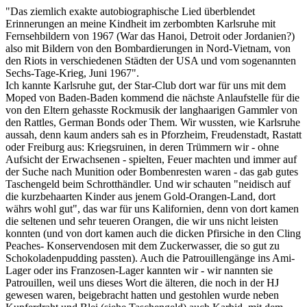
"Das ziemlich exakte autobiographische Lied überblendet
Erinnerungen an meine Kindheit im zerbombten Karlsruhe mit
Fernsehbildern von 1967 (War das Hanoi, Detroit oder Jordanien?)
also mit Bildern von den Bombardierungen in Nord-Vietnam, von
den Riots in verschiedenen Städten der USA und vom sogenannten
Sechs-Tage-Krieg, Juni 1967".
Ich kannte Karlsruhe gut, der Star-Club dort war für uns mit dem
Moped von Baden-Baden kommend die nächste Anlaufstelle für die
von den Eltern gehasste Rockmusik der langhaarigen Gammler von
den Rattles, German Bonds oder Them. Wir wussten, wie Karlsruhe
aussah, denn kaum anders sah es in Pforzheim, Freudenstadt, Rastatt
oder Freiburg aus: Kriegsruinen, in deren Trümmern wir - ohne
Aufsicht der Erwachsenen - spielten, Feuer machten und immer auf
der Suche nach Munition oder Bombenresten waren - das gab gutes
Taschengeld beim Schrotthändler. Und wir schauten "neidisch auf
die kurzbehaarten Kinder aus jenem Gold-Orangen-Land, dort
währs wohl gut", das war für uns Kalifornien, denn von dort kamen
die seltenen und sehr teueren Orangen, die wir uns nicht leisten
konnten (und von dort kamen auch die dicken Pfirsiche in den Cling
Peaches- Konservendosen mit dem Zuckerwasser, die so gut zu
Schokoladenpudding passten). Auch die Patrouillengänge ins Ami-
Lager oder ins Franzosen-Lager kannten wir - wir nannten sie
Patrouillen, weil uns dieses Wort die älteren, die noch in der HJ
gewesen waren, beigebracht hatten und gestohlen wurde neben