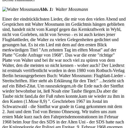
Abb. 1:
Walter Mossmann
Einer der eindrücklichsten Lieder, die mir von den vielen Abend und
Gesprächen mit Walter Mossmann im Gedächtnis hängen geblieben
sind, handelt nicht vom Kampf gegen das Kernkraftwerk in Wyhl,
nicht von Gorleben, nicht von Seveso - es ist auch keines jener
Flugblattlieder, die Walter zu vielen Gelegenheiten gedichtet und
gesungen hat. Es ist ein Lied mit dem auf den ersten Blick
merkwürdigen Titel "Am zehnten Tag im elften Monat" auf der
Platte "Große Anfrage von 1968". Das war die erste "richtige"
Platte von Walter und bei ihr war noch viel zu spüren von dem
Walter, den die meisten so nicht kennen - woher auch? Der Liedtext
ist erstmals veröffentlicht worden in dem 1980 vom Rotbuch-Verlag
Berlin herausgegebenen Buch: Walter Mossmann: Flugblatt-Lieder -
Streitschriften. Hier steht als Erklärung für den Titel:" ...bezieht sich
auf ein Bibel-Zitat. Um rauszukriegen,ob die Erde nach der Sintflut
wieder bewohnbar ist, ließ Noah eine Taube fliegen.Da aber die
Taube nicht fand,da der Fuß ruhen konnte,kam sie wieder zu ihm in
den Kasten (1.Mose 8,9) ". Geschrieben 1967 im Jostal im
Schwarzwald - die Sintflut war grade in Gang gekommen mit dem
2. Juni und dem Tod von Benno Ohnesorg. Wir trafen uns zum
ersten Male kurz nach den Fahrpreisdemonstrationen im Februar
1968 beim Jour fixe des SDS in der Alten Uni - der SDS hatte nach
der Knüppelorgie der Polizei am Freitag, 9. Februar 1968 enormen