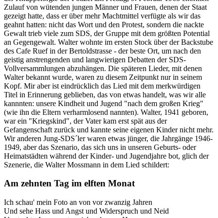
Zulauf von wütenden jungen Männer und Frauen, denen der Staat
gezeigt hatte, dass er über mehr Machtmittel verfügte als wir das
geahnt hatten: nicht das Wort und den Protest, sondern die nackte
Gewalt trieb viele zum SDS, der Gruppe mit dem größten Potential
an Gegengewalt. Walter wohnte im ersten Stock über der Backstube
des Cafe Ruef in der Bertoldstrasse - der beste Ort, um nach den
geistig anstrengenden und langwierigen Debatten der SDS-
Vollversammlungen abzuhängen. Die späteren Lieder, mit denen
Walter bekannt wurde, waren zu diesem Zeitpunkt nur in seinem
Kopf. Mir aber ist eindrücklich das Lied mit dem merkwürdigen
Titel in Erinnerung geblieben, das von etwas handelt, was wir alle
kannnten: unsere Kindheit und Jugend "nach dem großen Krieg"
(wie ihn die Eltern verharmlosend nannten). Walter, 1941 geboren,
war ein "Kriegskind", der Vater kam erst spät aus der
Gefangenschaft zurück und kannte seine eigenen Kinder nicht mehr.
Wir anderen Jung-SDS´ler waren etwas jünger, die Jahrgänge 1946-
1949, aber das Szenario, das sich uns in unseren Geburts- oder
Heimatstädten während der Kinder- und Jugendjahre bot, glich der
Szenerie, die Walter Mossmann in dem Lied schildert:
Am zehnten Tag im elften Monat
Ich schau' mein Foto an von vor zwanzig Jahren
Und sehe Hass und Angst und Widerspruch und Neid