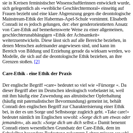
sie in Kreisen feministischer Wissenschaftlerinnen entwickelt wurde,
sich gelegentlich als »weibliche Geschlechtermoral« einseitig auf
Frauen bezieht und eine klare Abgrenzung gegen die deontologische
Mainstream-Ethik der Habermas-Apel-Schule vornimmt. Elisabeth
Conradi ist es jedoch gelungen, der: eher genderorientierten Ansatz
von Care-Ethik auf bemerkenswerte Weise zu einer allgemeinen,
geschlechterunabhängigen »Ethik der Achtsamkeit«
weiterzuentwickeln. Diese lässt sich auf alle Bereiche beziehen, in
denen Menschen aufeinander angewiesen sind, und kann im
Bereich von Bildung und Erziehung gerade da wirksam werden, wo
Modelle, die sich auf die deontologische Ethik beziehen, an ihre
Grenzen stoßen.
[2]
Care-Ethik - eine Ethik der Praxis
Der englische Begriff »care« bedeutet so viel wie »Fürsorge «. Da
dieser Begriff aber im Deutschen ideologisch vorbelastet ist, weil
mit ihm häufig eine Zuwendung aus altruistischer Opferhaltung
(häufig mit paternalistischer Bevormundung) gemeint ist, behält
Conradi den englischen Begriff zur Charakterisierung einer Ethik
bei, in der es um Sorge und Selbstsorge zugleich geht. »Take care!«
bedeutet nämlich im Englischen sowohl:
»Sorge dich um etwas oder
jemanden«,
als auch:
»Sorge dich um dich selbst.«
Damit benennt
Conradi einen wesentlichen Grundsatz der Care-Ethik, dem im