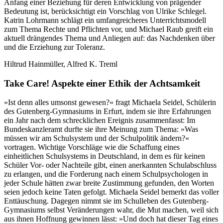
Anfang einer Beziehung für deren Entwicklung von prägender
Bedeutung ist, berücksichtigt ein Vorschlag von Ulrike Schlegel.
Katrin Lohrmann schlägt ein umfangreicheres Unterrichtsmodell
zum Thema Rechte und Pflichten vor, und Michael Raub greift ein
aktuell drängendes Thema und Anliegen auf: das Nachdenken über
und die Erziehung zur Toleranz.
Hiltrud Hainmüller, Alfred K. Treml
Take Care! Aspekte einer Ethik der Achtsamkeit
»Ist denn alles umsonst gewesen?« fragt Michaela Seidel, Schülerin
des Gutenberg-Gymnasiums in Erfurt, indem sie ihre Erfahrungen
ein Jahr nach dem schrecklichen Ereignis zusammenfasst: Im
Bundeskanzleramt durfte sie ihre Meinung zum Thema: »Was
müssen wir am Schulsystem und der Schulpolitik ändern?«
vortragen. Wichtige Vorschläge wie die Schaffung eines
einheitlichen Schulsystems in Deutschland, in dem es für keinen
Schüler Vor- oder Nachteile gibt, einen anerkannten Schulabschluss
zu erlangen, und die Forderung nach einem Schulpsychologen in
jeder Schule hätten zwar breite Zustimmung gefunden, den Worten
seien jedoch keine Taten gefolgt. Michaela Seidel bemerkt das voller
Enttäuschung. Dagegen nimmt sie im Schulleben des Gutenberg-
Gymnasiums selbst Veränderungen wahr, die Mut machen, weil sich
aus ihnen Hoffnung gewinnen lässt: »Und doch hat dieser Tag eines