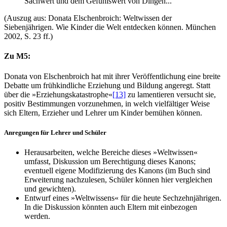
Sachwert und dem Gefühlswert von Dingen...
(Auszug aus: Donata Elschenbroich: Weltwissen der
Siebenjährigen. Wie Kinder die Welt entdecken können. München
2002, S. 23 ff.)
Zu M5:
Donata von Elschenbroich hat mit ihrer Veröffentlichung eine breite
Debatte um frühkindliche Erziehung und Bildung angeregt. Statt
über die »Erziehungskatastrophe«
[13]
zu lamentieren versucht sie,
positiv Bestimmungen vorzunehmen, in welch vielfältiger Weise
sich Eltern, Erzieher und Lehrer um Kinder bemühen können.
Anregungen für Lehrer und Schüler
Herausarbeiten, welche Bereiche dieses »Weltwissen«
umfasst, Diskussion um Berechtigung dieses Kanons;
eventuell eigene Modifizierung des Kanons (im Buch sind
Erweiterung nachzulesen, Schüler können hier vergleichen
und gewichten).
Entwurf eines »Weltwissens« für die heute Sechzehnjährigen.
In die Diskussion könnten auch Eltern mit einbezogen
werden.