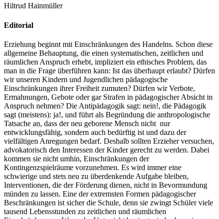
Hiltrud Hainmüller
Editorial
Erziehung beginnt mit Einschränkungen des Handelns. Schon diese
allgemeine Behauptung, die einen systematischen, zeitlichen und
räumlichen Anspruch erhebt, impliziert ein ethisches Problem, das
man in die Frage überführen kann: Ist das überhaupt erlaubt? Dürfen
wir unseren Kindern und Jugendlichen pädagogische
Einschränkungen ihrer Freiheit zumuten? Dürfen wir Verbote,
Ermahnungen, Gebote oder gar Strafen in pädagogischer Absicht in
Anspruch nehmen? Die Antipädagogik sagt: nein!, die Pädagogik
sagt (meistens): ja!, und führt als Begründung die anthropologische
Tatsache an, dass der neu geborene Mensch nicht nur
entwicklungsfähig, sondern auch bedürftig ist und dazu der
vielfältigen Anregungen bedarf. Deshalb sollten Erzieher versuchen,
advokatorisch den Interessen der Kinder gerecht zu werden. Dabei
kommen sie nicht umhin, Einschränkungen der
Kontingenzspielräume vorzunehmen. Es wird immer eine
schwierige und stets neu zu überdenkende Aufgabe bleiben,
Interventionen, die der Förderung dienen, nicht in Bevormundung
münden zu lassen. Eine der extremsten Formen pädagogischer
Beschränkungen ist sicher die Schule, denn sie zwingt Schüler viele
tausend Lebensstunden zu zeitlichen und räumlichen