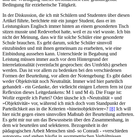
Bedingung für erzieherische Tätigkeit.
In der Diskussion, die ich mit Schülern und Studenten über diesen
Artikel führte, berichtete mir ein junger Student, dass er im
Leistungskurs Englisch immer hinten an einem gesonderten Tisch
sitzen musste und Redeverbot hatte, weil er zu viel wusste. Ich bin
nicht der Meinung, dass wir für solche Schüler eine gesonderte
Schule brauchen. Es geht darum, solche Schüler sinnvoll
einzubinden und mit ihnen gemeinsam zu erarbeiten, wie eine
Einbindung aussehen kann. Unterschiede in Begabung und
Leistung müssen immer auch vor dem Hintergrund der
lnterrelationalität (vereinfacht gesprochen: des Umfelds) gesehen
werden. Das ist vor allem zu bedenken bei den verschiedenen
Formen der Beurteilung, vor allem der Notengebung: Es gibt dabei
weder Objektivität noch Neutralität. Immer wird hier parteilich
gehandelt - ein Gedanke, der vielleicht einigen Lehrern fern ist (zur
Reflexion dieses Leitgedankens: M 1 und M 4). Die Frage ist:
Wofür ergreife ich Partei? Oder täusche ich »Neutralität » und
»Objektivität« vor, während ich mich doch vom Standpunkt der
Parteilichkeit aus in die Kriterien »hineinobjektiviere«?
[8]
Ich will
hier nicht gegen einen sinnvollen Maßstab der Beurteilung auftreten.
Es geht mir nur um das Bewusstsein über den Zusammenhang, in
dem wir beurteilen und selektieren. Bezogenheit in der
pädagogischen Arbeit Menschen sind- so Conradi - »verschieden
autonom« und stehen häufig in asymmetrischen Verhältnissen