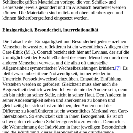
Schlüsselbegriffen Materialien vorlege, die von Schüler- und
Lehrerseite jeweils gesondert und im Austausch bearbeitet werden
können. Die Materialien sind mittel- und oberstufenbezogen und
können fächerübergreifend eingesetzt werden.
Einzigartigkeit, Besonderheit, lnterrelationalität
Die Tatsache der Einzigartigkeit und Besonderheit jedes einzelnen
Menschen bewusst zu reflektieren ist ein wesentliches Anliegen der
Care-Ethik (M 1). Conradi bezieht sich hier auf Levinas, der auf die
Unmöglichkeit der Erschließbarkeit des einen Menschen durch den
anderen Menschen verweist und die allzu oft unterstellte
Allgemeinheit symmetrischer Wechselbeziehungen kritisiert
.[7]
Es
bleibt zwar unbestrittene Notwendigkeit, immer wieder im
Unterricht Perspektivwechsel einzuüben. Empathie, Einfühlung,
Verstehen werden so gefördert. Gleichzeit muss aber auch die
Begrenztheit deutlich werden: Ich werde nie der Andere sein, denn
ich bin nicht an seiner Stelle, nicht in seiner Haut. Den Anderen in
seiner Andersartigkeit sehen und anerkennen zu können und
gleichzeitig bei sich selbst zu bleiben, den Anderen mit der
Differenz zu konf10ntieren ist ein wesentliches Merkmal von Care-
lnteraktionen. So entwickelt sich in ihnen Bezogenheit. Es ist oft
schwer, dem einzelnen Schüler »gerecht« zu werden. Dennoch ist
die Wahrnehmung der Individuen in ihrer jeweiligen Besonderheit
und die Würdigung .dieser Besonderheit eine grundlegende