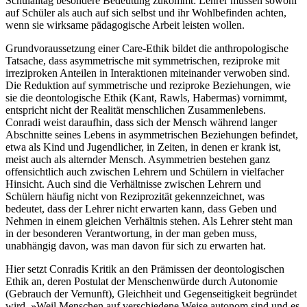
Schulalltag besondere Bedeutung zukommt: Lehrer müssen sowohl
auf Schüler als auch auf sich selbst und ihr Wohlbefinden achten,
wenn sie wirksame pädagogische Arbeit leisten wollen.
Grundvoraussetzung einer Care-Ethik bildet die anthropologische
Tatsache, dass asymmetrische mit symmetrischen, reziproke mit
irreziproken Anteilen in Interaktionen miteinander verwoben sind.
Die Reduktion auf symmetrische und reziproke Beziehungen, wie
sie die deontologische Ethik (Kant, Rawls, Habermas) vornimmt,
entspricht nicht der Realität menschlichen Zusammenlebens.
Conradi weist daraufhin, dass sich der Mensch während langer
Abschnitte seines Lebens in asymmetrischen Beziehungen befindet,
etwa als Kind und Jugendlicher, in Zeiten, in denen er krank ist,
meist auch als alternder Mensch. Asymmetrien bestehen ganz
offensichtlich auch zwischen Lehrern und Schülern in vielfacher
Hinsicht. Auch sind die Verhältnisse zwischen Lehrern und
Schülern häufig nicht von Reziprozität gekennzeichnet, was
bedeutet, dass der Lehrer nicht erwarten kann, dass Geben und
Nehmen in einem gleichen Verhältnis stehen. Als Lehrer steht man
in der besonderen Verantwortung, in der man geben muss,
unabhängig davon, was man davon für sich zu erwarten hat.
Hier setzt Conradis Kritik an den Prämissen der deontologischen
Ethik an, deren Postulat der Menschenwürde durch Autonomie
(Gebrauch der Vernunft), Gleichheit und Gegenseitigkeit begründet
wird. »Weil Menschen auf verschiedene Weise autonom sind und es