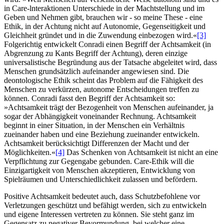
in Care-lnteraktionen Unterschiede in der Machtstellung und im
Geben und Nehmen gibt, brauchen wir - so meine These - eine
Ethik, in der Achtung nicht auf Autonomie, Gegenseitigkeit und
Gleichheit gründet und in die Zuwendung einbezogen wird.«
[3]
Folgerichtig entwickelt Conradi einen Begriff der Achtsamkeit (in
Abgrenzung zu Kants Begriff der Achtung), deren einzige
universalistische Begründung aus der Tatsache abgeleitet wird, dass
Menschen grundsätzlich aufeinander angewiesen sind. Die
deontologische Ethik scheint das Problem auf die Fähigkeit des
Menschen zu verkürzen, autonome Entscheidungen treffen zu
können. Conradi fasst den Begriff der Achtsamkeit so:
»Achtsamkeit trägt der Bezogenheit von Menschen aufeinander, ja
sogar der Abhängigkeit voneinander Rechnung. Achtsamkeit
beginnt in einer Situation, in der Menschen ein Verhältnis
zueinander haben und eine Beziehung zueinander entwickeln.
Achtsamkeit berücksichtigt Differenzen der Macht und der
Möglichkeiten.«
[4]
Das Schenken von Achtsamkeit ist nicht an eine
Verpflichtung zur Gegengabe gebunden. Care-Ethik will die
Einzigartigkeit von Menschen akzeptieren, Entwicklung von
Spielräumen und Unterschiedlichkeit zulassen und befördern.
Positive Achtsamkeit bedeutet auch, dass Schutzbefohlene vor
Verletzungen geschützt und befähigt werden, sich zu entwickeln
und eigene Interessen vertreten zu können. Sie steht ganz im
Gegensatz zu negativer Bevormundung, bei welcher eine