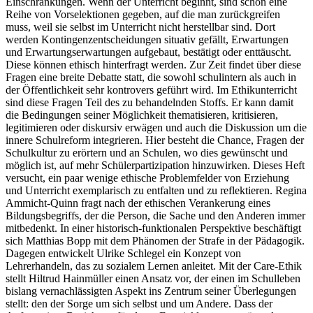
Einschränkungen. Wenn der Unterricht beginnt, sind schon eine
Reihe von Vorselektionen gegeben, auf die man zurückgreifen
muss, weil sie selbst im Unterricht nicht herstellbar sind. Dort
werden Kontingenzentscheidungen situativ gefällt, Erwartungen
und Erwartungserwartungen aufgebaut, bestätigt oder enttäuscht.
Diese können ethisch hinterfragt werden. Zur Zeit findet über diese
Fragen eine breite Debatte statt, die sowohl schulintern als auch in
der Öffentlichkeit sehr kontrovers geführt wird. Im Ethikunterricht
sind diese Fragen Teil des zu behandelnden Stoffs. Er kann damit
die Bedingungen seiner Möglichkeit thematisieren, kritisieren,
legitimieren oder diskursiv erwägen und auch die Diskussion um die
innere Schulreform integrieren. Hier besteht die Chance, Fragen der
Schulkultur zu erörtern und an Schulen, wo dies gewünscht und
möglich ist, auf mehr Schülerpartizipation hinzuwirken. Dieses Heft
versucht, ein paar wenige ethische Problemfelder von Erziehung
und Unterricht exemplarisch zu entfalten und zu reflektieren. Regina
Ammicht-Quinn fragt nach der ethischen Verankerung eines
Bildungsbegriffs, der die Person, die Sache und den Anderen immer
mitbedenkt. In einer historisch-funktionalen Perspektive beschäftigt
sich Matthias Bopp mit dem Phänomen der Strafe in der Pädagogik.
Dagegen entwickelt Ulrike Schlegel ein Konzept von
Lehrerhandeln, das zu sozialem Lernen anleitet. Mit der Care-Ethik
stellt Hiltrud Hainmüller einen Ansatz vor, der einen im Schulleben
bislang vernachlässigten Aspekt ins Zentrum seiner Überlegungen
stellt: den der Sorge um sich selbst und um Andere. Dass der