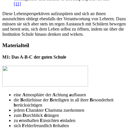
[11]
Diese Lebensperspektiven aufzuspüren und sich an ihnen
auszurichten obliegt ebenfalls der Verantwortung von Lehrern. Dazu
müssen sie sich aber stets im regen Austausch mit Schülern bewegen
und bereit sein, sich dem Leben selbst zu öffnen, indem sie über die
Institution Schule hinaus denken und wirken.
Materialteil
M1: Das A-B-C der guten Schule
eine
A
tmosphäre der
A
chtung
a
ufbauen
die
B
edürfnisse der
B
eteiligten in all ihrer
B
esonderheit
b
erücksichtigen
jedem
C
harakter
C
harisma zuerkennen
zum
D
urchblick
d
rängen
zu
e
rnsthaften
E
insichten
e
inladen
sich
F
ehlerfreundlich
f
erhalten