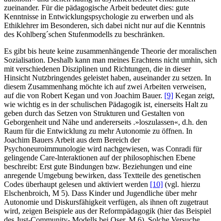
zueinander. Für die pädagogische Arbeit bedeutet dies: gute
Kenntnisse in Entwicklungspsychologie zu erwerben und als
Ethiklehrer im Besonderen, sich dabei nicht nur auf die Kenntnis
des Kohlberg´schen Stufenmodells zu beschränken.
Es gibt bis heute keine zusammenhängende Theorie der moralischen
Sozialisation. Deshalb kann man meines Erachtens nicht umhin, sich
mit verschiedenen Disziplinen und Richtungen, die in dieser
Hinsicht Nutzbringendes geleistet haben, auseinander zu setzen. In
diesem Zusammenhang möchte ich auf zwei Arbeiten verweisen,
auf die von Robert Kegan und von Joachim Bauer.
[9]
Kegan zeigt,
wie wichtig es in der schulischen Pädagogik ist, einerseits Halt zu
geben durch das Setzen von Strukturen und Gestalten von
Geborgenheit und Nähe und andererseits .»loszulassen«, d.h. den
Raum für die Entwicklung zu mehr Autonomie zu öffnen. In
Joachim Bauers Arbeit aus dem Bereich der
Psychoneuroimmunologie wird nachgewiesen, was Conradi für
gelingende Care-lnteraktionen auf der philosophischen Ebene
beschreibt: Erst gute Bindungen bzw. Beziehungen und eine
anregende Umgebung bewirken, dass Textteile des genetischen
Codes überhaupt gelesen und aktiviert werden
[10]
(vgl. hierzu
Elschenbroich, M 5). Dass Kinder und Jugendliche über mehr
Autonomie und Diskursfähigkeit verfügen, als ihnen oft zugetraut
wird, zeigen Beispiele aus der Reformpädagogik (hier das Beispiel
des Just-Community- Modells bei Oser, M 6). Solche Versuche