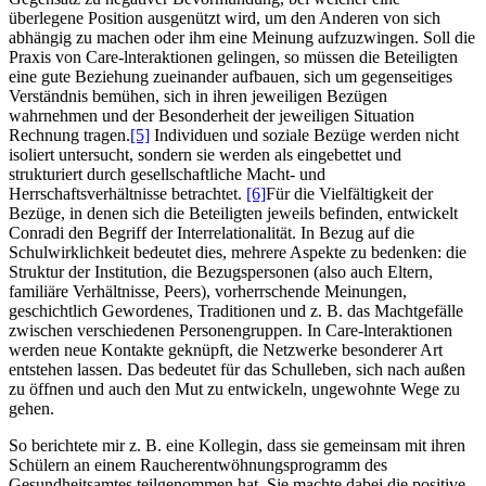
überlegene Position ausgenützt wird, um den Anderen von sich
abhängig zu machen oder ihm eine Meinung aufzuzwingen. Soll die
Praxis von Care-lnteraktionen gelingen, so müssen die Beteiligten
eine gute Beziehung zueinander aufbauen, sich um gegenseitiges
Verständnis bemühen, sich in ihren jeweiligen Bezügen
wahrnehmen und der Besonderheit der jeweiligen Situation
Rechnung tragen.
[5]
Individuen und soziale Bezüge werden nicht
isoliert untersucht, sondern sie werden als eingebettet und
strukturiert durch gesellschaftliche Macht- und
Herrschaftsverhältnisse betrachtet.
[6]
Für die Vielfältigkeit der
Bezüge, in denen sich die Beteiligten jeweils befinden, entwickelt
Conradi den Begriff der Interrelationalität. In Bezug auf die
Schulwirklichkeit bedeutet dies, mehrere Aspekte zu bedenken: die
Struktur der Institution, die Bezugspersonen (also auch Eltern,
familiäre Verhältnisse, Peers), vorherrschende Meinungen,
geschichtlich Gewordenes, Traditionen und z. B. das Machtgefälle
zwischen verschiedenen Personengruppen. In Care-lnteraktionen
werden neue Kontakte geknüpft, die Netzwerke besonderer Art
entstehen lassen. Das bedeutet für das Schulleben, sich nach außen
zu öffnen und auch den Mut zu entwickeln, ungewohnte Wege zu
gehen.
So berichtete mir z. B. eine Kollegin, dass sie gemeinsam mit ihren
Schülern an einem Raucherentwöhnungsprogramm des
Gesundheitsamtes teilgenommen hat. Sie machte dabei die positive