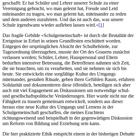
geschafft: Er hat Schüler und Lehrer unserer Schule zu einer
Vereinigung gebracht, wo man gelernt hat, Freude und Leid
miteinander zu tragen, wo man gelernt hat, miteinander zu reden
und dem anderen zuzuhören. Und das ist auch das, was unsere
Schule irgendwann wieder aufleben lassen wird.«
[1]
Das fragile Gebilde »Schulgemeinschaft« ist durch die Brutalität der
Ereignisse in Erfurt in seinen Grundfesten erschüttert worden.
Entgegen der ursprünglichen Absicht der Schulbehörde, zur
Tagesordnung überzugehen, musste der Ort des Grauens zunächst
verlassen werden; Schüler, Lehrer, Hauspersonal und Eltern
bedurften intensiver Betreuung, die Betroffenen nahmen sich Zeit,
die sie brauchten, um zu verarbeiten, und sie nehmen sie sich bis
heute. Sie entwickeln eine sorgfältige Kultur des Umgangs
miteinander, gestalten Rituale, geben ihren Gefühlen Raum, erfahren
Solidarität und dokumentieren diese öffentlich, beteiligen sich aber
auch mit viel Engagement an Diskussionen um notwendige schul-
und gesellschaftspolitische Veränderungen. Hier wurde nicht nur die
Fähigkeit zu trauern gemeinsam entwickelt, sondern aus dieser
heraus eine neue Kultur des Umgangs und Lernens in der
Schulgemeinschaft geschaffen, die meines Erachtens
richtungsweisend und beispielhaft in der gegenwärtigen Diskussion
um Reform von Bildung und Erziehung sein kann.
Die hier praktizierte Ethik entspricht einem in der bisherigen Debatte