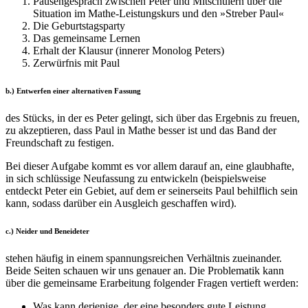
Pausengespräch zwischen Peter und Mitschülern über die
Situation im Mathe-Leistungskurs und den »Streber Paul«
Die Geburtstagsparty
Das gemeinsame Lernen
Erhalt der Klausur (innerer Monolog Peters)
Zerwürfnis mit Paul
b.) Entwerfen einer alternativen Fassung
des Stücks, in der es Peter gelingt, sich über das Ergebnis zu freuen,
zu akzeptieren, dass Paul in Mathe besser ist und das Band der
Freundschaft zu festigen.
Bei dieser Aufgabe kommt es vor allem darauf an, eine glaubhafte,
in sich schlüssige Neufassung zu entwickeln (beispielsweise
entdeckt Peter ein Gebiet, auf dem er seinerseits Paul behilflich sein
kann, sodass darüber ein Ausgleich geschaffen wird).
c.) Neider und Beneideter
stehen häufig in einem spannungsreichen Verhältnis zueinander.
Beide Seiten schauen wir uns genauer an. Die Problematik kann
über die gemeinsame Erarbeitung folgender Fragen vertieft werden:
Was kann derjenige, der eine besonders gute Leistung