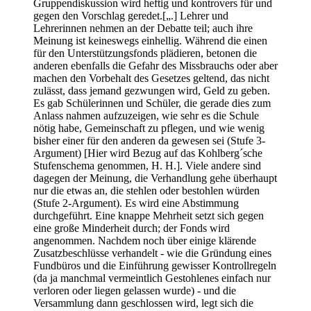
Gruppendiskussion wird heftig und kontrovers für und
gegen den Vorschlag geredet.[„.] Lehrer und
Lehrerinnen nehmen an der Debatte teil; auch ihre
Meinung ist keineswegs einhellig. Während die einen
für den Unterstützungsfonds plädieren, betonen die
anderen ebenfalls die Gefahr des Missbrauchs oder aber
machen den Vorbehalt des Gesetzes geltend, das nicht
zulässt, dass jemand gezwungen wird, Geld zu geben.
Es gab Schülerinnen und Schüler, die gerade dies zum
Anlass nahmen aufzuzeigen, wie sehr es die Schule
nötig habe, Gemeinschaft zu pflegen, und wie wenig
bisher einer für den anderen da gewesen sei (Stufe 3-
Argument) [Hier wird Bezug auf das Kohlberg´sche
Stufenschema genommen, H. H.]. Viele andere sind
dagegen der Meinung, die Verhandlung gehe überhaupt
nur die etwas an, die stehlen oder bestohlen würden
(Stufe 2-Argument). Es wird eine Abstimmung
durchgeführt. Eine knappe Mehrheit setzt sich gegen
eine große Minderheit durch; der Fonds wird
angenommen. Nachdem noch über einige klärende
Zusatzbeschlüsse verhandelt - wie die Gründung eines
Fundbüros und die Einführung gewisser Kontrollregeln
(da ja manchmal vermeintlich Gestohlenes einfach nur
verloren oder liegen gelassen wurde) - und die
Versammlung dann geschlossen wird, legt sich die