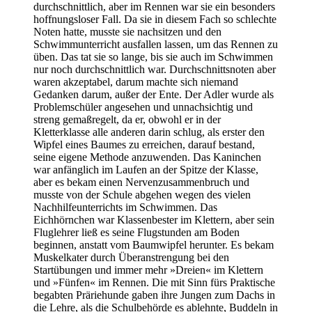
durchschnittlich, aber im Rennen war sie ein besonders
hoffnungsloser Fall. Da sie in diesem Fach so schlechte
Noten hatte, musste sie nachsitzen und den
Schwimmunterricht ausfallen lassen, um das Rennen zu
üben. Das tat sie so lange, bis sie auch im Schwimmen
nur noch durchschnittlich war. Durchschnittsnoten aber
waren akzeptabel, darum machte sich niemand
Gedanken darum, außer der Ente. Der Adler wurde als
Problemschüler angesehen und unnachsichtig und
streng gemaßregelt, da er, obwohl er in der
Kletterklasse alle anderen darin schlug, als erster den
Wipfel eines Baumes zu erreichen, darauf bestand,
seine eigene Methode anzuwenden. Das Kaninchen
war anfänglich im Laufen an der Spitze der Klasse,
aber es bekam einen Nervenzusammenbruch und
musste von der Schule abgehen wegen des vielen
Nachhilfeunterrichts im Schwimmen. Das
Eichhörnchen war Klassenbester im Klettern, aber sein
Fluglehrer ließ es seine Flugstunden am Boden
beginnen, anstatt vom Baumwipfel herunter. Es bekam
Muskelkater durch Überanstrengung bei den
Startübungen und immer mehr »Dreien« im Klettern
und »Fünfen« im Rennen. Die mit Sinn fürs Praktische
begabten Präriehunde gaben ihre Jungen zum Dachs in
die Lehre, als die Schulbehörde es ablehnte, Buddeln in