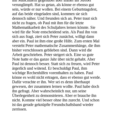
ihn Mitschülern gegenüber aber immer als Streber
verunglimpft. Hat so getan, als könne er ebenso gut
sein, würde er nur wollen. Bei einem Geburtstagsfest,
auf das beide eingeladen sind, kommen sie sich
dennoch näher. Und freunden sich an. Peter traut sich
nicht zu fragen, ob Paul mit ihm für die letzte
Mathematikarbeit des Schuljahres lernen könnte. Sie
wird für die Note entscheidend sein. Als Paul ihn von
sich aus fragt, ziert sich Peter zunächst, willigt dann
aber ein. Paul ist ihm eine große Hilfe. Zum ersten Mal
versteht Peter mathematische Zusammenhänge, die ihm
bisher verschlossen geblieben sind. Dann wird die
Arbeit geschrieben. Peter steigert sich. Eine so gute
Note hatte er das ganze Jahr über nicht gehabt. Aber
Paul ist dennoch besser. Statt sich zu freuen, wird Peter
ärgerlich und wütend. Er beschuldigt Paul, ihm
wichtige Rechenhilfen vorenthalten zu haben. Paul
könne es wohl nicht ertragen, dass er ebenso gut werde.
Dafür verachte er ihn. Wer sei es denn überhaupt
gewesen, der zusammen lernen wollte. Paul habe doch
ihn gefragt. Aber wahrscheinlich nur, um seine
Überlegenheit zu demonstrieren. Aber er brauche ihn
nicht. Komme viel besser ohne ihn zurecht. Und schon
ist das gerade geknüpfte Freundschaftsband wieder
zerrissen.