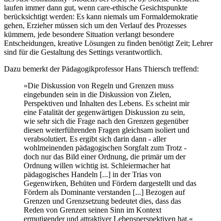
laufen immer dann gut, wenn care-ethische Gesichtspunkte
berücksichtigt werden: Es kann niemals um Formaldemokratie
gehen, Erzieher müssen sich um den Verlauf des Prozesses
kümmern, jede besondere Situation verlangt besondere
Entscheidungen, kreative Lösungen zu finden benötigt Zeit; Lehrer
sind für die Gestaltung des Settings verantwortlich.
Dazu bemerkt der Pädagogikprofessor Hans Thiersch treffend:
»Die Diskussion von Regeln und Grenzen muss
eingebunden sein in die Diskussion von Zielen,
Perspektiven und Inhalten des Lebens. Es scheint mir
eine Fatalität der gegenwärtigen Diskussion zu sein,
wie sehr sich die Frage nach den Grenzen gegenüber
diesen weiterführenden Fragen gleichsam isoliert und
verabsolutiert. Es ergibt sich darin dann - aller
wohlmeinenden pädagogischen Sorgfalt zum Trotz -
doch nur das Bild einer Ordnung, die primär um der
Ordnung willen wichtig ist. Schleiermacher hat
pädagogisches Handeln [...] in der Trias von
Gegenwirken, Behüten und Fördern dargestellt und das
Fördern als Dominante verstanden [...] Bezogen auf
Grenzen und Grenzsetzung bedeutet dies, dass das
Reden von Grenzen seinen Sinn im Kontext
ermutigender und attraktiver Lebensperspektiven hat.«