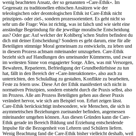
wenig beachteten Ansatz, der so genannten »Care-Ethik«. Im
Gegensatz zu traditionellen ethischen Ansätzen wie der
teleologischen oder deontologischen Ethik ist Care-Ethik nicht
prinzipien- oder ziel-, sondern prozessorientiert. Es geht nicht so
sehr um die Frage: Was ist richtig, was ist falsch und wie sieht eine
anständige Begründung für die jeweilige moralische Entscheidung
aus? Oder gar: Auf welcher der Kohlberg´schen Stufen befindest du
dich mit deiner Entscheidung? Sondern es geht darum, eine für alle
Beteiligten stimmige Moral gemeinsam zu entwickeln, zu leben und
in diesem Prozess achtsam miteinander umzugehen. Care-Ethik
bezieht sich auf Handlungen des umeinander Kümmerns, und zwar
im weitesten Sinne von engagierter Sorge. Alles, was mit Versorgen,
Bewahren, Reparieren, Befriedigung der Grundbedürfnisse zu tun
hat, fällt in den Bereich der »Care-lnteraktionen«, also auch zu
unterrichten, den Schulalltag zu gestalten, Konflikte zu bearbeiten,
Feste zu feiern usw. Diese Art der Ethik manifestiert sich nicht in
normativen Prinzipien, sondern entsteht durch die Praxis selbst, also
im Prozess. Alle am Prozess Beteiligten gehen aus dieser Praxis
verändert hervor, wie sich am Beispiel von. Erfurt zeigen lässt.
Care-Ethik berücksichtigt insbesondere, wie Menschen, die sich in
asymmetrischen Beziehungen zueinander befinden, angemessen
miteinander umgehen können. Aus diesen Gründen kann die Care-
Ethik gerade im Bereich Bildung und Erziehung entscheidende
Impulse für die Bezogenheit von Lehrern und Schülern liefern.
Wenig Beachtung fand die Care-Ethik bisher vielleicht deshalb, weil