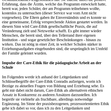
Erfahrung, dass die Ärztin, welche das Programm entwickelt hatte,
bereit war, jeden Schüler, der am Programm teilnehmen wollte,
kostenlos zu untersuchen (dieser Service war vom Amt nicht
vorgesehen). Die Eltern gaben ihr Einverständnis und es konnte so
eine gemeinsame, Erfolg versprechende Aktion gestartet werden. In
diesem Sinn wird Care-Ethik gesellschaftliche Praxis, die auf
Veränderung zielt und Netzwerke schafft. Es gibt immer wieder
Menschen, die bereit sind, über den Tellerrand ihrer eigenen
Institution - und sogar gesetzlicher Beschränkungen - hinaus zu
wirken. Das ist nötig in einer Zeit, in welcher Schulen stärker in
Erziehungsaufgaben eingebunden sind, die ursprünglich im Umfeld
der Familie geleistet wurden.
Impulse der Care-Ethik für die pädagogische Arbeit an der
Schule
Im Folgenden werde ich anhand der Leitgedanken und
Schlüsselbegriffe der Care-Ethik Conradis aufzeigen, worin ich
Bezüge zu aktuellen Fragen von Bildung und Erziehung sehe. Es
geht mir dabei nicht darum, Care-Ethik als alternativen ethischen
Ansatz in Konkurrenz zu anderen Ansätzen darzustellen. Ich
begreife sie vielmehr als fruchtbare, allerdings notwendige
Ergänzung. Im Sinne der praxisbezogenen, prozessorientierten Ethik
gehe ich dabei so vor, dass ich zu den Leitgedanken und