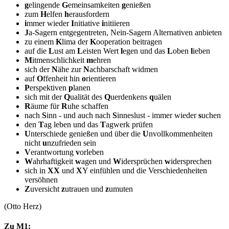
g
elingende
G
emeinsamkeiten
g
enießen
zum
H
elfen
h
erausfordern
i
mmer wieder
I
nitiative
i
nitiieren
J
a-Sagern entgegentreten, Nein-Sagern Alternativen anbieten
zu einem
K
lima der
K
ooperation beitragen
auf die
L
ust am
L
eisten Wert
l
egen und das
L
oben
l
ieben
M
itmenschlichkeit
m
ehren
sich der
N
ähe zur
N
achbarschaft widmen
auf
O
ffenheit hin
o
rientieren
P
erspektiven
p
lanen
sich mit der
Q
ualität des
Q
uerdenkens
q
uälen
R
äume für
R
uhe schaffen
nach
S
inn - und auch nach
S
inneslust - immer wieder
s
uchen
den
T
ag leben und das
T
agwerk prüfen
U
nterschiede genießen und über die
U
nvollkommenheiten
nicht
u
nzufrieden sein
V
erantwortung
v
orleben
W
ahrhaftigkeit
w
agen und
W
idersprüchen
w
idersprechen
sich in
XX
und
X
Y einfühlen und die Verschiedenheiten
versöhnen
Z
uversicht
z
utrauen und
z
umuten
(Otto Herz)
Zu M1: