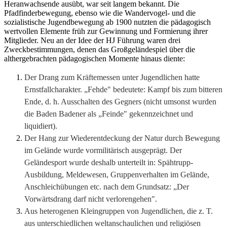
Heranwachsende ausübt, war seit langem bekannt. Die
Pfadfinderbewegung, ebenso wie die Wandervogel- und die
sozialistische Jugendbewegung ab 1900 nutzten die pädagogisch
wertvollen Elemente früh zur Gewinnung und Formierung ihrer
Mitglieder. Neu an der Idee der HJ­ Führung waren drei
Zweckbestimmungen, denen das Großgeländespiel über die
althergebrachten pädagogischen Momente hinaus diente:
Der Drang zum Kräftemessen unter Jugendlichen hatte
Ernstfallcharakter. „Fehde" bedeutete: Kampf bis zum bitteren
Ende, d. h. Ausschalten des Gegners (nicht umsonst wurden
die Baden­ Badener als „Feinde" gekennzeichnet und
liquidiert).
Der Hang zur Wiederentdeckung der Natur durch Bewegung
im Gelände wurde vormilitärisch ausgeprägt. Der
Geländesport wurde deshalb unterteilt in: Spähtrupp-
Ausbildung, Meldewesen, Gruppenverhalten im Gelände,
Anschleichübungen etc. nach dem Grundsatz: „Der
Vorwärtsdrang darf nicht verlorengehen".
Aus heterogenen Kleingruppen von Jugendlichen, die z. T.
aus unterschiedlichen weltanschaulichen und religiösen