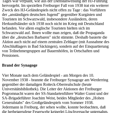
Tages war verplant, wie aus der Dienstanweisung der HJ-Führung
hervorgeht. Im speziellen Freiburger Fall von 1938 trat ein weiterer
Zweck des HJ-Geländespiels nicht offen zu Tage : das Vorführen
der „anständigen deutschen Jugend" gegenüber Kurgästen und
Touristen im Schwarzwald, insbesondere Ausländern, deren
Herkunftsländer sich 1938 noch nicht im Krieg mit Deutschland
befanden. Vor allem englische Touristen hielten sich im
Schwarzwald auf. Ihnen wollte man zeigen, daß die Propaganda
über die „deutschen Barbaren" nicht stimmte. Deshalb basierte die
Aktion auch nicht auf einem zentralen Zeltlager (mit Ausnahme des
Abschlußlagers in Bad Säckingen), sondern auf der Einquartierung
von Teilnehmergruppen auf Bauernhöfen, in Ortschaften und
Pensionen.
Brand der Synagoge
Vier Monate nach dem Geländespiel - am Morgen des 10.
November 1938 - brannte die Freiburger Synagoge am Werderring
gegenüber der damaligen Rotteck-Oberrealschule (heute
Universitätsbibliothek). Die Leiter der Aktionen der Freiburger
Pogromnacht waren der SS-Standartenführer Walter Gunst und der
SA-Brigadeführer Joachim Weist, beides Mitglieder des „Hohen
Generalstabs" des Großgeländespiels vom Sommer 1938.
Jedermann in Freiburg, der sehen wollte, konnte beobachten, daß
die herbeigerufene Feuerwehr keinerlei Löschversuche unternahm.