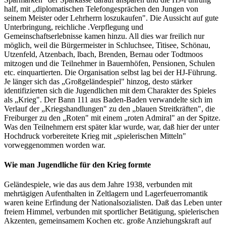
half, mit „diplomatischen Telefongesprächen den Jungen von
seinem Meister oder Lehrherrn loszukaufen". Die Aussicht auf gute
Unterbringung, reichliche .Verpflegung und
Gemeinschaftserlebnisse kamen hinzu. All dies war freilich nur
möglich, weil die Bürgermeister in Schluchsee, Titisee, Schönau,
Utzenfeld, Atzenbach, lbach, Brenden, Bernau oder Todtmoos
mitzogen und die Teilnehmer in Bauernhöfen, Pensionen, Schulen
etc. einquartierten. Die Organisation selbst lag bei der HJ-Führung.
Je länger sich das „Großgeländespiel" hinzog, desto stärker
identifizierten sich die Jugendlichen mit dem Charakter des Spieles
als „Krieg". Der Bann 111 aus Baden-Baden verwandelte sich im
Verlauf der „Kriegshandlungen" zu den „blauen Streitkräften", die
Freiburger zu den „Roten" mit einem „roten Admiral" an der Spitze.
Was den Teilnehmern erst später klar wurde, war, daß hier der unter
Hochdruck vorbereitete Krieg mit „spielerischen Mitteln"
vorweggenommen worden war.
Wie man Jugendliche für den Krieg formte
Geländespiele, wie das aus dem Jahre 1938, verbunden mit
mehrtägigen Aufenthalten in Zeltlagern und Lagerfeuerromantik
waren keine Erfindung der Nationalsozialisten. Daß das Leben unter
freiem Himmel, verbunden mit sportlicher Betätigung, spielerischen
Akzenten, gemeinsamem Kochen etc. große Anziehungskraft auf