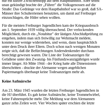
nur ein kurzer Zwischenstopp auf dem Hauptbahnhof. Aber selbst
unan­ gekündigt brachte der „Führer" die Volksgenossen auf die
Straße: Das Gedränge vor dem Hauptbahnhof war so groß, daß SA-
Männer ihre Schulterriemen benutzten, um damit auf Freiburger
einzuschlagen, die Hitler sehen wollten.
Für die meisten Freiburger Jugendlichen kam der Kriegsausbruch
am 1. September 1939 völlig überraschend. Der verlockenden
Möglichkeit, durch ein „Notabitur" der lästigen Abschlußprüfung zu
entgehen, indem man sich freiwillig zur Wehrmacht meldete,
konnten nur wenige widerstehen, und wenn, dann hauptsächlich
unter dem Druck ihrer Eltern. Doch schon nach wenigen Monaten
zeigte sich, daß die Befürchtungen Andersdenkender durchaus
berechtigt gewesen waren. Die Liste der Todesanzeigen für
Gefallene unter den Zwanzig- bis Fünfundzwanzigjährigen wurde
immer länger. Ab Mitte 1944 - der Krieg hatte alle Dimensionen
überschritten - druckte der Alemanne wegen angeblichen
Papiermangels überhaupt keine Todesanzeigen mehr ab.
Keine Aufmärsche
Am 23. März 1945 wurden die letzten Freiburger Jugendlichen in
die HJ überführt. Es gab keine Aufmärsche, keine Trommelwirbel,
keine Fahnensprüche mehr. Die Meldung war dem Alemannen
ganze zehn Zeilen wert. Vier Wochen später erschien die letzte