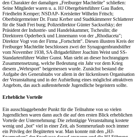
den Charakter der damaligen „Freiburger Machtelite" schließen:
Seine Mitglieder waren u. a. HJ­ Obergebietsführer Gau Baden,
Friedhelm Kemper; NSDAP- Kreisleiter Wilhelm Fritsch;
Oberbürgermeister Dr. Franz Kerber und Stadtkämmerer Schlatterer
für die Stadt Frei­ burg; Polizeidirektor Günter Sacksofsky; der
Präsident der Industrie- und Handelskammer, Tscheulin; die
Direktoren Opderbeck und Linnemann von der „Rhodiaceta";
Direktor Vogt von der Firma „Fortschritt". Diesen illustren Kreis der
Freiburger Machtelite beschlossen zwei der Synagogenbrandstifter
vom November 1938, SA-Brigadeführer Joachim Weist und SS­
Standartenführer Walter Gunst. Man sieht an dieser hochrangigen
Zusammensetzung, welche Bedeutung ein Jahr vor dem Krieg
diesem „Wehrsport" beigemessen wurde. Zunächst bestand die
Aufgabe des Generalstabs vor allem in der lückenlosen Organisation
der Veranstaltung und in der Aufstellung eines möglichst attraktiven
Angebots, das auch außenstehende Jugendliche begeistern sollte.
Erhebliche Vorteile
Ein ausschlaggebender Punkt für die Teilnahme von so vielen
Jugendlichen waren dann auch die auf den ersten Blick erheblichen
Vorteile der Unternehmung: Die zehntägige Veranstaltung kostete
wenig und „bot" viel in einer Zeit, als Sommerurlaub noch immer
ein Privileg der Begüterten war. Man konnte mit den „HJ-
Sparmarken" der Sparkasse darauf ansparen und die HJ-Führung