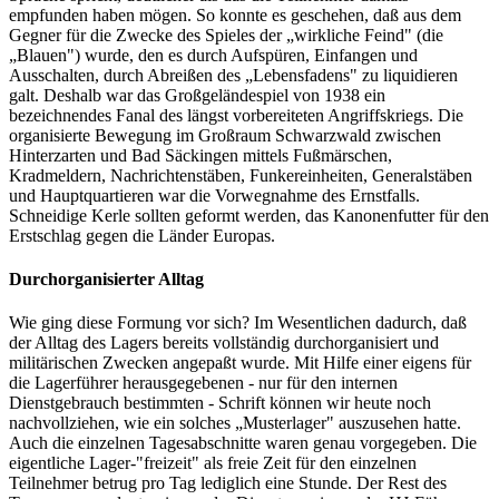
empfunden haben mögen. So konnte es geschehen, daß aus dem
Gegner für die Zwecke des Spieles der „wirkliche Feind" (die
„Blauen") wurde, den es durch Aufspüren, Einfangen und
Ausschalten, durch Abreißen des „Lebensfadens" zu liquidieren
galt. Deshalb war das Großgeländespiel von 1938 ein
bezeichnendes Fanal des längst vorbereiteten Angriffskriegs. Die
organisierte Bewegung im Großraum Schwarzwald zwischen
Hinterzarten und Bad Säckingen mittels Fußmärschen,
Kradmeldern, Nachrichtenstäben, Funkereinheiten, Generalstäben
und Hauptquartieren war die Vorwegnahme des Ernstfalls.
Schneidige Kerle sollten geformt werden, das Kanonenfutter für den
Erstschlag gegen die Länder Europas.
Durchorganisierter Alltag
Wie ging diese Formung vor sich? Im Wesentlichen dadurch, daß
der Alltag des Lagers bereits vollständig durchorganisiert und
militärischen Zwecken angepaßt wurde. Mit Hilfe einer eigens für
die Lagerführer herausgegebenen - nur für den internen
Dienstgebrauch bestimmten - Schrift können wir heute noch
nachvollziehen, wie ein solches „Musterlager" auszusehen hatte.
Auch die einzelnen Tagesabschnitte waren genau vorgegeben. Die
eigentliche Lager-"freizeit" als freie Zeit für den einzelnen
Teilnehmer betrug pro Tag lediglich eine Stunde. Der Rest des