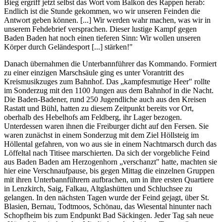
Bieg ergriff jetzt selbst das Wort vom Balkon des Rappen herab:
Endlich ist die Stunde gekommen, wo wir unseren Feinden die
Antwort geben können. [...] Wir werden wahr machen, was wir in
unserem Fehdebrief versprachen. Dieser lustige Kampf gegen
Baden­ Baden hat noch einen tieferen Sinn: Wir wollen unseren
Körper durch Geländesport [...] stärken!"
Danach übernahmen die Unterbannführer das Kommando. Formiert
zu einer einzigen Marschsäule ging es unter Vorantritt des
Kreismusikzuges zum Bahnhof. Das „kampfesmutige Heer" rollte
im Sonderzug mit den 1100 Jungen aus dem Bahnhof in die Nacht.
Die Baden-Badener, rund 250 Jugendliche auch aus den Kreisen
Rastatt und Bühl, hatten zu diesem Zeitpunkt bereits vor Ort,
oberhalb des Hebelhofs am Feldberg, ihr Lager bezogen.
Unterdessen waren ihnen die Freiburger dicht auf den Fersen. Sie
waren zunächst in einem Sonderzug mit dem Ziel Höllsteig im
Höllental gefahren, von wo aus sie in einem Nachtmarsch durch das
Löffeltal nach Titisee marschierten. Da sich der vorgebliche Feind
aus Baden­ Baden am Herzogenhorn „verschanzt" hatte, machten sie
hier eine Verschnaufpause, bis gegen Mittag die einzelnen Gruppen
mit ihren Unterbannführern aufbrachen, um in ihre ersten Quartiere
in Lenzkirch, Saig, Falkau, Altglashütten und Schluchsee zu
gelangen. In den nächsten Tagen wurde der Feind gejagt, über St.
Blasien, Bernau, Todtmoos, Schönau, das Wiesental hinunter nach
Schopfheim bis zum Endpunkt Bad Säckingen. Jeder Tag sah neue