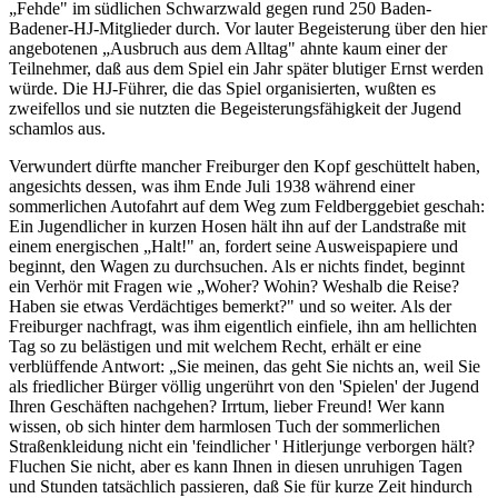
„Fehde" im südlichen Schwarzwald gegen rund 250 Baden-
Badener-HJ-Mitglieder durch. Vor lauter Begeisterung über den hier
angebotenen „Ausbruch aus dem Alltag" ahnte kaum einer der
Teilnehmer, daß aus dem Spiel ein Jahr später blutiger Ernst werden
würde. Die HJ-Führer, die das Spiel organisierten, wußten es
zweifellos und sie nutzten die Begeisterungsfähigkeit der Jugend
schamlos aus.
Verwundert dürfte mancher Freiburger den Kopf geschüttelt haben,
angesichts dessen, was ihm Ende Juli 1938 während einer
sommerlichen Autofahrt auf dem Weg zum Feldberggebiet geschah:
Ein Jugendlicher in kurzen Hosen hält ihn auf der Landstraße mit
einem energischen „Halt!" an, fordert seine Ausweispapiere und
beginnt, den Wagen zu durchsuchen. Als er nichts findet, beginnt
ein Verhör mit Fragen wie „Woher? Wohin? Weshalb die Reise?
Haben sie etwas Verdächtiges bemerkt?" und so weiter. Als der
Freiburger nachfragt, was ihm eigentlich einfiele, ihn am hellichten
Tag so zu belästigen und mit welchem Recht, erhält er eine
verblüffende Antwort: „Sie meinen, das geht Sie nichts an, weil Sie
als friedlicher Bürger völlig ungerührt von den 'Spielen' der Jugend
Ihren Geschäften nachgehen? Irrtum, lieber Freund! Wer kann
wissen, ob sich hinter dem harmlosen Tuch der sommerlichen
Straßenkleidung nicht ein 'feindlicher ' Hitlerjunge verborgen hält?
Fluchen Sie nicht, aber es kann Ihnen in diesen unruhigen Tagen
und Stunden tatsächlich passieren, daß Sie für kurze Zeit hindurch