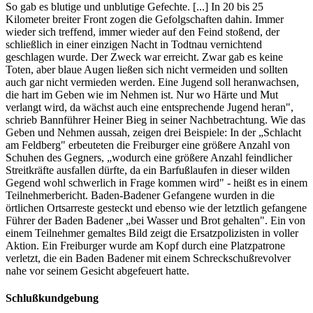
So gab es blutige und unblutige Gefechte. [...] In 20 bis 25
Kilometer breiter Front zogen die Gefolgschaften dahin. Immer
wieder sich treffend, immer wieder auf den Feind stoßend, der
schließlich in einer einzigen Nacht in Todtnau vernichtend
geschlagen wurde. Der Zweck war erreicht. Zwar gab es keine
Toten, aber blaue Augen ließen sich nicht vermeiden und sollten
auch gar nicht vermieden werden. Eine Jugend soll heranwachsen,
die hart im Geben wie im Nehmen ist. Nur wo Härte und Mut
verlangt wird, da wächst auch eine entsprechende Jugend heran",
schrieb Bannführer Heiner Bieg in seiner Nachbetrachtung. Wie das
Geben und Nehmen aussah, zeigen drei Beispiele: In der „Schlacht
am Feldberg" erbeuteten die Freiburger eine größere Anzahl von
Schuhen des Gegners, „wodurch eine größere Anzahl feindlicher
Streitkräfte ausfallen dürfte, da ein Barfußlaufen in dieser wilden
Gegend wohl schwerlich in Frage kommen wird" - heißt es in einem
Teilnehmerbericht. Baden-Badener Gefangene wurden in die
örtlichen Ortsarreste gesteckt und ebenso wie der letztlich gefangene
Führer der Baden­ Badener „bei Wasser und Brot gehalten". Ein von
einem Teilnehmer gemaltes Bild zeigt die Ersatzpolizisten in voller
Aktion. Ein Freiburger wurde am Kopf durch eine Platzpatrone
verletzt, die ein Baden Badener mit einem Schreckschußrevolver
nahe vor seinem Gesicht abgefeuert hatte.
Schlußkundgebung