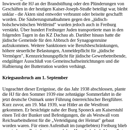
Inwieweit die HJ an der Brandstiftung oder den Plünderungen von
Geschäften in der heutigen Kaiser-Joseph-Straße beteiligt war, bleibt
unklar - die Akten sind entweder verbrannt oder beiseite geschafft
worden. Die Säuberungsmaßnahmen gegen den „jüdisch­
bolschewistischen Weltfeind" wurden jedoch auch in Freiburg
verstärkt. Über hundert Freiburger Juden transportierte man in den
folgenden Tagen in das KZ Dachau ab. Darüber hinaus hatte die
jüdische Gemeinde für den Abbruch der Synagogenruine
aufzukommen. Weitere Sanktionen wie Berufsbeschränkungen,
höhere steuerliche Belastungen, Anmeldepflicht für „jüdische
Vermögen", Kennzeichnungspflicht für jüdische Gewerbetreibende,
endgültiger Ausschluß von Gemeinschaftseinrichtungen und die
Halbierung der Butterration wurden verhängt.
Kriegsausbruch am 1. September
Ungeachtet dieser Ereignisse, die das Jahr 1938 abschlossen, plante
die HJ für den Sommer 1939 eine zehntägige Sommerfahrt in die
jetzt deutsche Ostmark unter Führung österreichischer Bergführer.
Kurz zuvor, am 19. Mai 1939, war Hitler an die Westfront
gekommen. Er besichtigte nahe der Burg Sponeck am Kaiserstuhl
einen Teil der Bunker und Befestigungen, die als Westwall vom
Reichsarbeitsdienst für die „Verteidigung der Heimat" gebaut
worden waren. Für einen Aufenthalt im (ungeliebten) Freiburg blieb