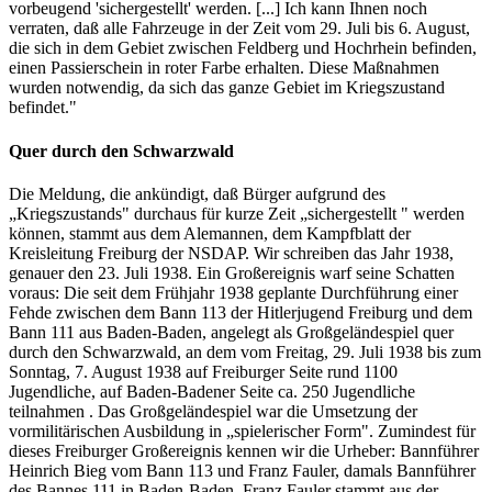
vorbeugend 'sichergestellt' werden. [...] Ich kann Ihnen noch
verraten, daß alle Fahrzeuge in der Zeit vom 29. Juli bis 6. August,
die sich in dem Gebiet zwischen Feldberg und Hochrhein befinden,
einen Passierschein in roter Farbe erhalten. Diese Maßnahmen
wurden notwendig, da sich das ganze Gebiet im Kriegszustand
befindet."
Quer durch den Schwarzwald
Die Meldung, die ankündigt, daß Bürger aufgrund des
„Kriegszustands" durchaus für kurze Zeit „sichergestellt " werden
können, stammt aus dem Alemannen, dem Kampfblatt der
Kreisleitung Freiburg der NSDAP. Wir schreiben das Jahr 1938,
genauer den 23. Juli 1938. Ein Großereignis warf seine Schatten
voraus: Die seit dem Frühjahr 1938 geplante Durchführung einer
Fehde zwischen dem Bann 113 der Hitlerjugend Freiburg und dem
Bann 111 aus Baden-Baden, angelegt als Großgeländespiel quer
durch den Schwarzwald, an dem vom Freitag, 29. Juli 1938 bis zum
Sonntag, 7. August 1938 auf Freiburger Seite rund 1100
Jugendliche, auf Baden-Badener Seite ca. 250 Jugendliche
teilnahmen . Das Großgeländespiel war die Umsetzung der
vormilitärischen Ausbildung in „spielerischer Form". Zumindest für
dieses Freiburger Großereignis kennen wir die Urheber: Bannführer
Heinrich Bieg vom Bann 113 und Franz Fauler, damals Bannführer
des Bannes 111 in Baden-Baden. Franz Fauler stammt aus der