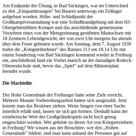
Am Endpunkt der Übung, in Bad Säckingen, war im Unterschied
zu den „Einquartierungen" bei Bauern unterwegs ein Zeltlager
aufgebaut worden. Höhe- und Schlußpunkt der
Großkampfveranstaltung war eine Schlußkundgebung mit dem HJ-
Obergebietsführer Kemper und das anschließende gemeinsame
Verzehren eines von der Metzgerinnung gestifteten Mastochsen mit
18 Zentnern Lebendgewicht, der von zwei Uhr morgens bis abends
über dem Feuer gebraten wurde. Am Sonntag, dem 7. August 1939
trafen die „Kriegsteilnehmer" des Bannes 113 um 18.14 Uhr mit
einem Sonderzug von Bad Säckingen kommend wieder in Freiburg
ein, anschließend fand ein Vorbei­ marsch an der damaligen Rotteck-
Oberrealschule statt, bevor das „Spiel" auf dem Münsterplatz
beendet wurde.
Die Machtelite
Der Hohe Generalstab der Freiburger hatte seine Ziele erreicht.
Mehrere Monate Vorbereitungsarbeit hatten sich ausgezahlt. Jetzt
konnte man das Resümee ziehen: Wenn Jungen von einer Sache
innerlich erfaßt sind, lassen sie sich gut formen. Deshalb kann der
erzieherische Wert des Großgeländespiels nicht hoch genug
eingeschätzt werden. Wer gehörte zu dieser Art von Kriegserziehern
in Freiburg? Wir wissen aus der Broschüre, wer den „Hohen
Generalstab" bildete, und man kann anhand der Personen gut auf